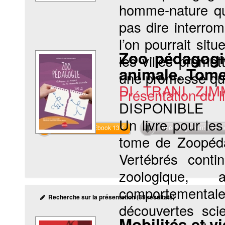
homme-nature qui
pas dire interro
l’on pourrait si
Zoo pédagogi
les villes prome
animale. Tome
une promesse qui 
DI TRANI ZIM
Présentation du li
DISPONIBLE
Un livre pour le
Commander l'Ebook 13 €
Téléchargement abon
tome de Zoopédag
Vertébrés conti
zoologique, 
comportementale
Recherche sur la présentation (39 résultats)
découvertes sci
Mobilités et 