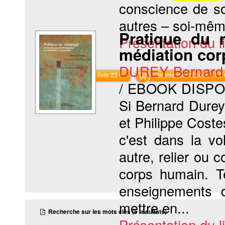
conscience de so
autres – soi-même
Pratique du 
Présentation du li
médiation cor
DUREY Bernard
Commander le livre 23 €
Commander l'Ebook 11.5 
/ EBOOK DISP
Si Bernard Durey
et Philippe Coste
c'est dans la vo
autre, relier ou 
corps humain. Te
enseignements d
mettre en...
Recherche sur les mots clés (5 résultats)
Présentation du li