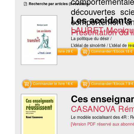
comportementale
Recherche par articles (5 résultats)
découvertes sci
Les accidents 
comportement ani
LAURET Moniqu
Présentation du li
La politique du désir /
L’idéal de sincérité / L’idéal de
re
Commander le livre 29 €
Commander l'Ebook 18 €
Commander le livre 16 €
Commander l'Ebook 7.9 €
Ces enseignan
CASANOVA Rém
Le modèle socialisant des 4R : R
[Version PDF réservé aux abonné