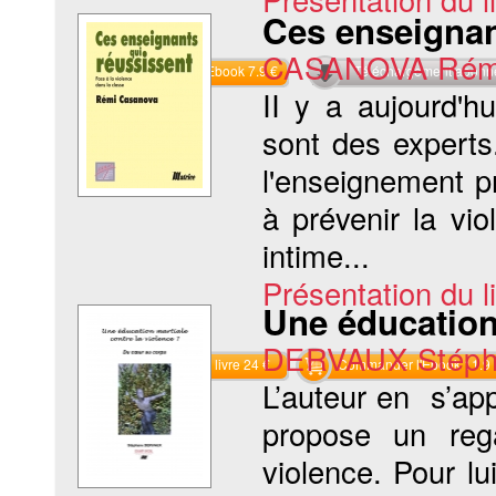
Ces enseignan
CASANOVA Rém
Commander l'Ebook 7.9 €
Téléchargement abon
II y a aujourd'hu
sont des experts
l'enseignement pr
à prévenir la v
intime...
Présentation du li
Une éducation 
DERVAUX Stéph
Commander le livre 24 €
Commander l'Ebook 11.9 
L’auteur en s’ap
propose un reg
violence. Pour lu