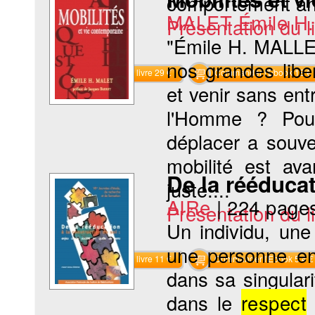
comportement ani
MALET Émile H.
Présentation du li
"Émile H. MALLET
nos grandes libe
Commander le livre 29 €
Commander l'Ebook 18 €
et venir sans ent
l'Homme ? Pouv
déplacer a souven
mobilité est av
De la rééducat
juste....
AIRe
|
224 page
Présentation du li
Un individu, une
une personne en
Commander le livre 11 €
Commander l'Ebook 5.4 €
dans sa singular
dans le
respect