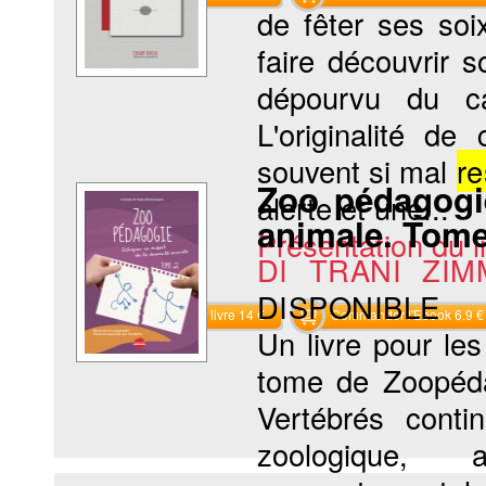
de fêter ses soi
faire découvrir 
dépourvu du car
L'originalité d
souvent si mal
re
Zoo pédagogi
alerte et une...
animale. Tome
Présentation du li
DI TRANI ZIM
DISPONIBLE
Commander le livre 14 €
Commander l'Ebook 6.9 €
Un livre pour le
tome de Zoopédag
Vertébrés conti
zoologique, 