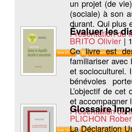
un projet (de vi
(sociale) à son 
durant. Qui plus e
Évaluer les di
Présentation du li
BRITO Olivier
|
Ce livre est de
Commander le livre 20 €
Commander l'Ebook 9.9 €
familiariser ave
et socioculturel. 
bénévoles porteu
L’objectif de cet
et accompagner l
Glossaire Imp
Présentation du li
PLICHON Rober
La Déclaration U
Commander le livre 16 €
Commander l'Ebook 7.9 €