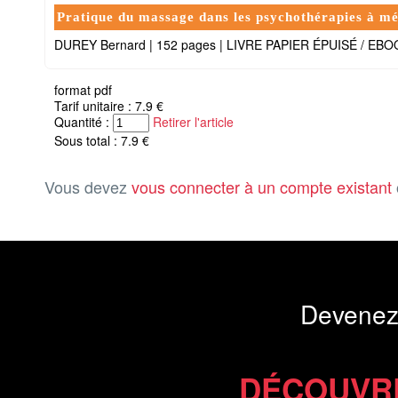
Pratique du massage dans les psychothérapies à mé
DUREY Bernard
|
152 pages
|
LIVRE PAPIER ÉPUISÉ / EB
format pdf
Tarif unitaire : 7.9 €
Quantité :
Retirer l'article
Sous total : 7.9 €
Vous devez
vous connecter à un compte existant
Devenez
DÉCOUVR