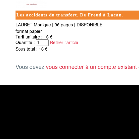
Les accidents du transfert. De Freud à Lacan.
LAURET Monique
|
96 pages
|
DISPONIBLE
format papier
Tarif unitaire : 16 €
Quantité :
Retirer l'article
Sous total : 16 €
Vous devez
vous connecter à un compte existant