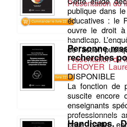
Cette étude déc
Présentation du li
publique dans le 
éducatives : le 
Commander le livre 22 €
ouvre le droit à
handicap. L’enquê
Personne ress
de l’action publiq
recherches po
Présentation du li
LEROYER Laur
DISPONIBLE
Commander le livre 22 €
La fonction de p
suscite encore 
enseignants spéc
professionnels a
Handicaps. De
pour partie en