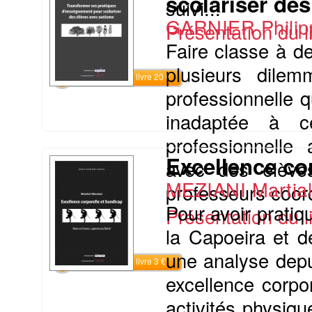
scolariser de
suivi...
GARNIER Philip
Présentation du li
Faire classe à d
plusieurs dilem
Commander le livre 20 €
professionnelle 
inadaptée à c
professionnelle
Excellence co
avec des élèves
MEZIANI Martia
professeurs coor
Pour avoir pratiq
Présentation du li
la Capoeira et d
une analyse depui
Commander le livre 3 €
excellence corpo
activités physiqu