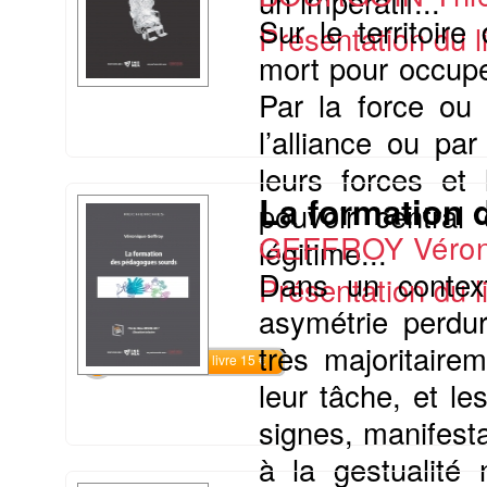
un impératif...
Sur le territoir
Présentation du li
mort pour occupe
Par la force ou 
l’alliance ou par
leurs forces et
La formation
pouvoir central 
GEFFROY Véron
légitime...
Dans un context
Présentation du li
asymétrie perdu
très majoritaire
Commander le livre 15 €
leur tâche, et le
signes, manifesta
à la gestualité 