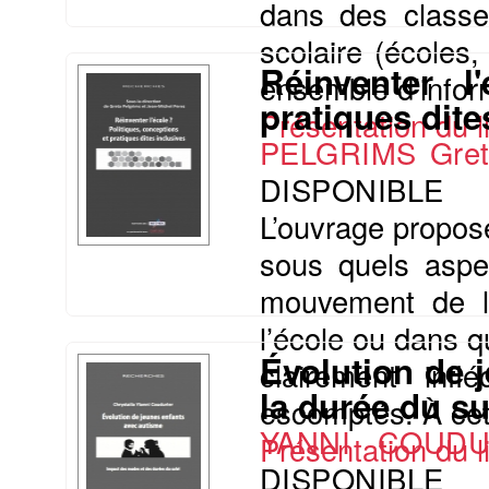
dans des classes
scolaire (écoles,
Réinventer l
ensemble d’inform
pratiques dite
Présentation du li
PELGRIMS Gre
DISPONIBLE
L’ouvrage propos
sous quels aspec
mouvement de l’i
l’école ou dans q
Évolution de 
clairement infle
la durée du su
escomptés. À cett
YANNI COUDUR
Présentation du li
DISPONIBLE