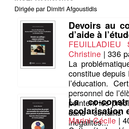
Dirigée par Dimitri Afgoustidis
Devoirs au co
d’aide à l’étu
FEUILLADIEU 
Christine
|
336 p
La problématiqu
constitue depuis
l’éducation. Cer
personnel de l’él
La co-const
pointent les pro
scolarisation 
dans certains 
Marini Cécile
|
4
inégalités...