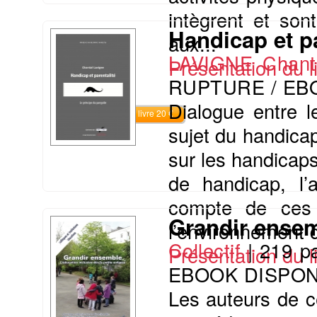
intègrent et son
Handicap et pa
aux...
LAVIGNE Chant
Présentation du li
RUPTURE / EB
Dialogue entre l
Commander le livre 20 €
sujet du handicap
sur les handicaps
de handicap, l’
compte de ces 
Grandir ense
l’environnement 
Collectif
|
219 p
Présentation du li
EBOOK DISPON
Les auteurs de c