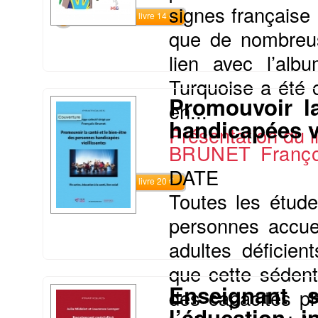
signes française 
Commander le livre 14 €
que de nombreus
lien avec l’alb
Turquoise a été 
Promouvoir la
en...
handicapées vi
Présentation du li
BRUNET Franço
DATE
Commander le livre 20 €
Toutes les étud
personnes accue
adultes déficien
que cette sédent
Enseignant s
des capacités ph
l’éducation i