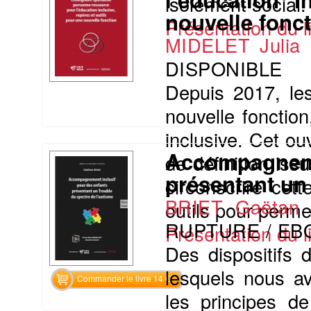
isolement social.
nouvelle fonc
Présentation du li
MIDELET Julia
DISPONIBLE
Depuis 2017, les
nouvelle fonctio
inclusive. Cet o
Accompagne
de définition iss
présentant un
circonscrire cet
BRIET Gaëtan
outils pour perme
RUPTURE / EB
Présentation du li
Des dispositifs 
lesquels nous av
Commander le livre 14 €
les principes de