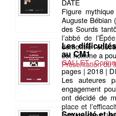
DATE
Figure mythique
Auguste Bébian (
des Sourds tantô
l’abbé de l’Épée
Les difficult
démontré l’éduca
au CM1
cet homme a pour
GALLET Corinn
Présentation du li
pages
|
2018
|
D
Les auteures p
engagement pour 
ont décidé de m
place et l’efficac
Sexualité et 
lecture chez les