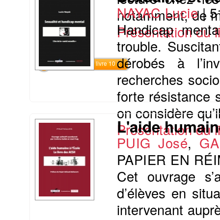
NAYAC Lucie
|
5
notamment, de me
Handicap mental
Présentation du li
trouble. Suscita
dérobés à l’inv
Commander le livre 10 €
recherches socio
forte résistance s
on considère qu’i
L'aide humaine
Présentation du li
PUIG José
,
GA
PAPIER EN RÉ
Cet ouvrage s’
d’élèves en situ
intervenant auprè