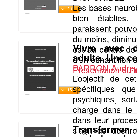
Les bases neurob
Commander le livre 3 €
bien établies. 
paraissent pouvo
du moins, diminu
Vivre avec d
est au centre de 
adulte. Une c
d’un échantillon 
PARRON Audre
Présentation du li
L’objectif de c
spécifiques qu
Commander le livre 15 €
psychiques, sort
charge dans le s
dans leur proces
Transformer 
s’agit de décrir