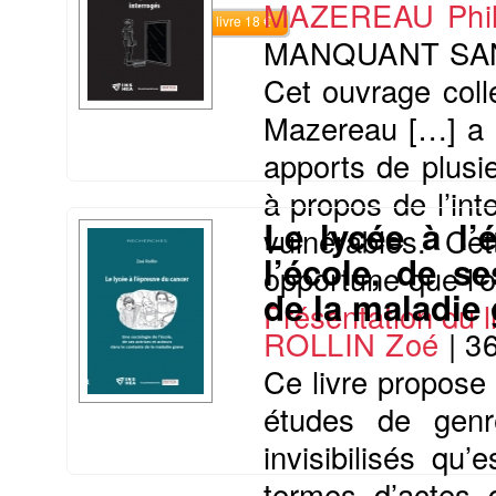
MAZEREAU Phil
Commander le livre 18 €
MANQUANT SA
Cet ouvrage colle
Mazereau […] a p
apports de plus
à propos de l’int
Le lycée à l’
vulnérables. Cet
l’école, de s
opportune que l’o
de la maladie
Présentation du li
ROLLIN Zoé
|
3
Ce livre propose 
études de genre
invisibilisés qu
termes d’actes q