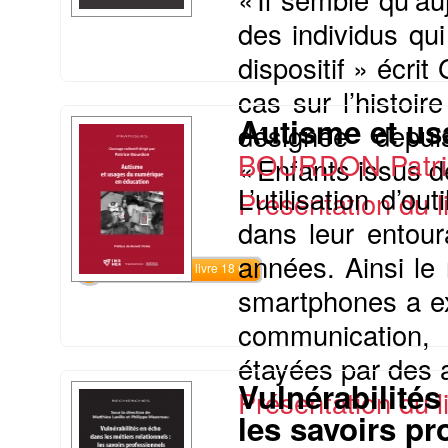
des individus qu
dispositif » écr
cas sur l’histoir
Autisme et us
désignée depu
BOURDON Patri
« Enfants issus de
L’utilisation d’o
Présentation du li
dans leur entour
années. Ainsi le 
Commander le livre 18 €
smartphones a exp
communication, 
étayées par des a
Vulnérabilités
Présentation du li
les savoirs pr