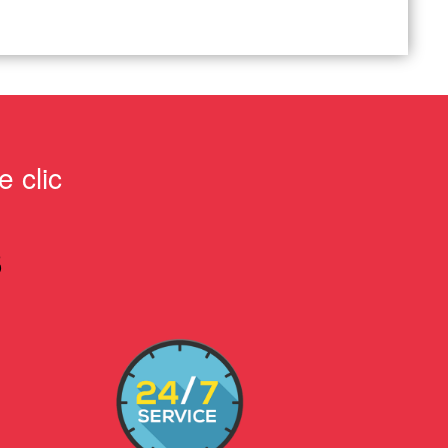
 clic
S