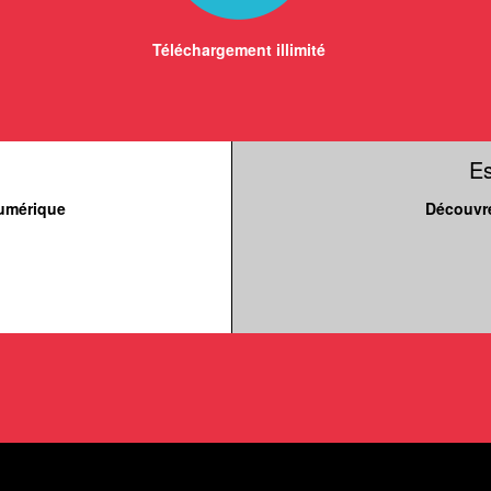
Téléchargement illimité
E
numérique
Découvre