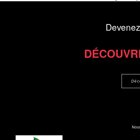
Présentation du li
Devenez
Commander le livre 22 €
DÉCOUVR
Déc
Nous