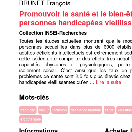
BRUNET François
Promouvoir la santé et le bien-ê
personnes handicapées vieillis
Collection INSEI-Recherches
Toutes les études actuelles montrent que le mo
personnes accueillies dans plus de 6000 établi
adultes déficients intellectuels est extrêmement sé
cette sédentarité comporte des effets très négati
capacités physiques et physiologiques, perte
isolement social. C’est ainsi que les taux de 
problèmes de santé sont 2,5 fois plus élevés chez
handicapées vieillissantes qu’en ...
Lire la suite
Mots-clés
handicap
vieillir
inclusion
déficience mentale
santé
kinésith
ergothérapie
Informations
Acheter 