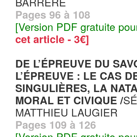
BARRÈRE
Pages 96 à 108
[Version PDF gratuite pou
cet article - 3€]
DE L’ÉPREUVE DU SAV
L’ÉPREUVE : LE CAS D
SINGULIÈRES, LA NAT
SÉ
MORAL ET CIVIQUE /
MATTHIEU LAUGIER
Pages 109 à 126
[Version PDF gratuite pou