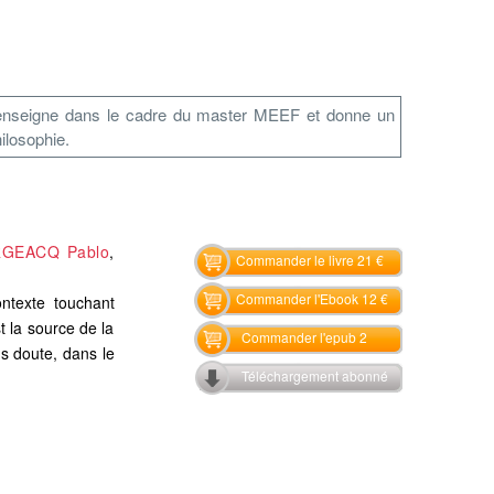
il enseigne dans le cadre du master MEEF et donne un
ilosophie.
GEACQ Pablo
,
Commander le livre 21 €
Commander l'Ebook 12 €
ntexte touchant
t la source de la
Commander l'epub 2
s doute, dans le
Téléchargement abonné