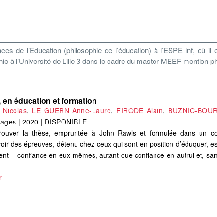
ces de l’Education (philosophie de l’éducation) à l’ESPE lnf, où 
ie à l’Université de Lille 3 dans le cadre du master MEEF mention ph
, en éducation et formation
Nicolas
,
LE GUERN Anne-Laure
,
FIRODE Alain
,
BUZNIC-BOUR
pages
|
2020
|
DISPONIBLE
éprouver la thèse, empruntée à John Rawls et formulée dans un co
avoir des épreuves, détenu chez ceux qui sont en position d’éduquer, es
ent – confiance en eux-mêmes, autant que confiance en autrui et, san
r