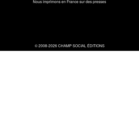
Nous imprimons en France sur des presses
© 2008-2026 CHAMP SOCIAL ÉDITIONS
Nous contacter
34 bis rue clérisseau - 30000 Nîmes
Tel : 04 66 29 10 04
contact@champsocial.com