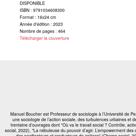
DISPONIBLE
ISBN : 9791034608300
Format : 16x24 cm
Année d'édition : 2023
Nombre de pages : 464
Télécharger la couverture
Manuel Boucher est Professeur de sociologie à l’Université de Per
une sociologie de l’action sociale, des turbulences urbaines et de
trentaine d’ouvrages dont "Où va le travail social ? Contrôle, ac
social, 2022), "La nébuleuse du pouvoir d’agir. L’empowerment des q
des pacificateurs et producteurs de colères" (Champ social, 2