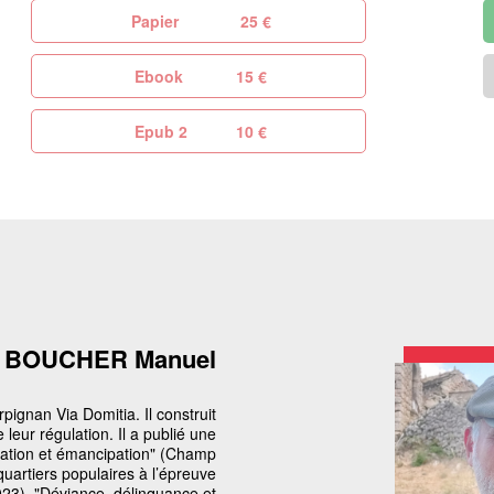
Papier
25 €
Ebook
15 €
Epub 2
10 €
BOUCHER Manuel
pignan Via Domitia. Il construit
 leur régulation. Il a publié une
tivation et émancipation" (Champ
uartiers populaires à l’épreuve
023), "Déviance, délinquance et