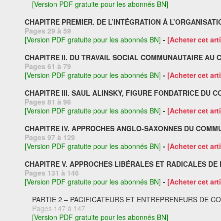
[Version PDF gratuite pour les abonnés BN]
CHAPITRE PREMIER. DE L’INTÉGRATION À L’ORGANISA
Pages 29 à 59
[Version PDF gratuite pour les abonnés BN]
-
[Acheter cet arti
CHAPITRE II. DU TRAVAIL SOCIAL COMMUNAUTAIRE AU
Pages 61 à 79
[Version PDF gratuite pour les abonnés BN]
-
[Acheter cet arti
CHAPITRE III. SAUL ALINSKY, FIGURE FONDATRICE DU
Pages 81 à 96
[Version PDF gratuite pour les abonnés BN]
-
[Acheter cet arti
CHAPITRE IV. APPROCHES ANGLO-SAXONNES DU COMM
Pages 97 à 129
[Version PDF gratuite pour les abonnés BN]
-
[Acheter cet arti
CHAPITRE V. APPROCHES LIBÉRALES ET RADICALES D
Pages 131 à 146
[Version PDF gratuite pour les abonnés BN]
-
[Acheter cet arti
PARTIE 2 – PACIFICATEURS ET ENTREPRENEURS DE C
Pages 147 à 147
[Version PDF gratuite pour les abonnés BN]