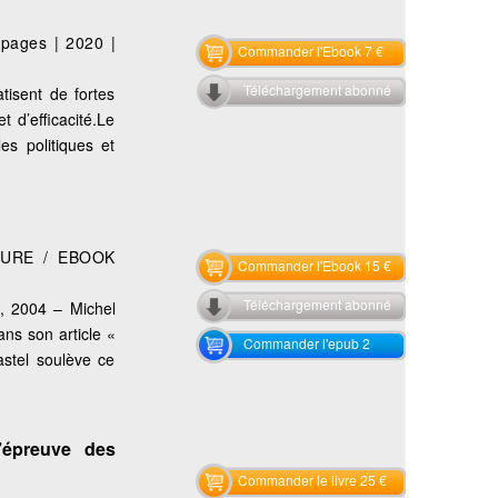
 pages
|
2020
|
Commander l'Ebook 7 €
Téléchargement abonné
tisent de fortes
 d’efficacité.Le
es politiques et
TURE / EBOOK
Commander l'Ebook 15 €
Téléchargement abonné
ès, 2004 – Michel
ns son article «
Commander l'epub 2
astel soulève ce
’épreuve des
Commander le livre 25 €