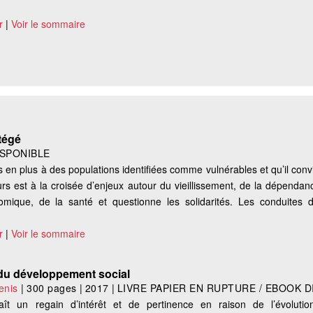
r
|
Voir le sommaire
tégé
ISPONIBLE
us en plus à des populations identifiées comme vulnérables et qu’il conv
urs est à la croisée d’enjeux autour du vieillissement, de la dépendan
nomique, de la santé et questionne les solidarités. Les conduites
r
|
Voir le sommaire
du développement social
nis
|
300 pages
|
2017
|
LIVRE PAPIER EN RUPTURE / EBOOK D
ît un regain d’intérêt et de pertinence en raison de l’évoluti