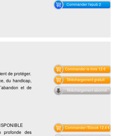
Commander l'epub 2
Commander le livre 12 €
ient de protéger.
Téléchargement gratuit
ce, du handicap,
 d’abandon et de
Téléchargement abonné
ISPONIBLE
Commander l'Ebook 12.4 €
on profonde des