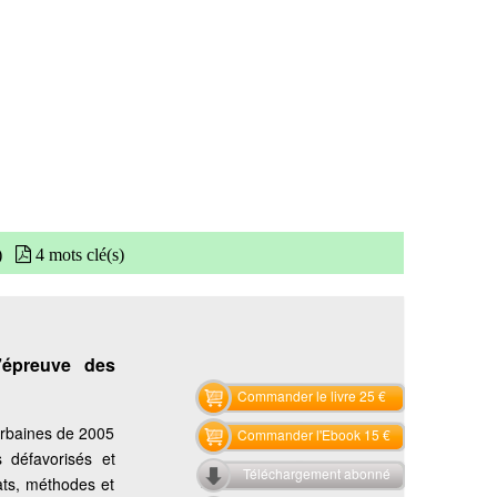
)
4 mots clé(s)
’épreuve des
Commander le livre 25 €
urbaines de 2005
Commander l'Ebook 15 €
s défavorisés et
Téléchargement abonné
bats, méthodes et