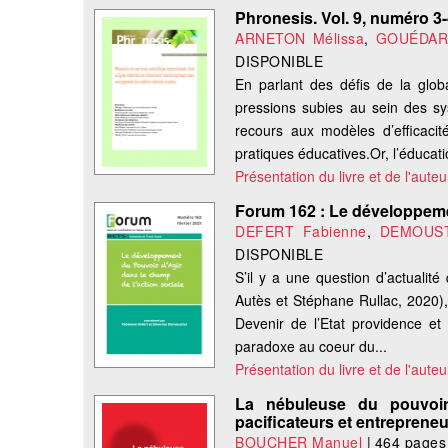
Phronesis. Vol. 9, numéro 3-4
ARNETON Mélissa
,
GOUÉDARD
DISPONIBLE
En parlant des défis de la globa
pressions subies au sein des s
recours aux modèles d’efficaci
pratiques éducatives.Or, l’éducati
Présentation du livre et de l'auteu
Forum 162 : Le développemen
DEFERT Fabienne
,
DEMOUST
DISPONIBLE
S’il y a une question d’actualité
Autès et Stéphane Rullac, 2020),
Devenir de l’Etat providence et
paradoxe au coeur du...
Présentation du livre et de l'auteu
La nébuleuse du pouvoir 
pacificateurs et entreprene
BOUCHER Manuel
|
464 pages