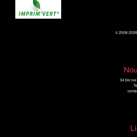
© 2008-202
Nou
34 bis rue
Te
cont
Li