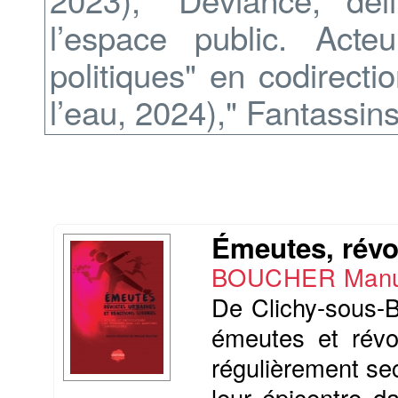
l’espace public. Acte
politiques" en codirect
l’eau, 2024)," Fantassin
Émeutes, révol
BOUCHER Manu
De Clichy-sous-B
émeutes et révol
régulièrement sec
leur épicentre d