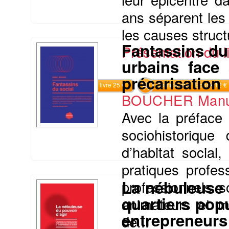
ans séparent les
les causes struct
Fantassins du
Présentation du li
urbains face 
précarisation
Commander le livre 25 €
Commander l'Ebook 12 €
BOUCHER Manu
Avec la préface 
sociohistorique 
d’habitat social
pratiques profes
La nébuleuse 
professionnels s
quartiers popu
animateurs et m
entrepreneurs
de...