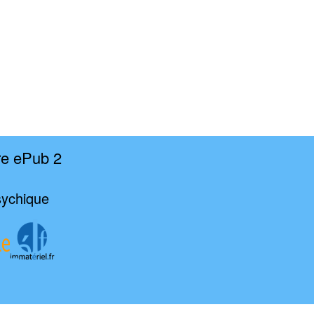
re ePub 2
sychique