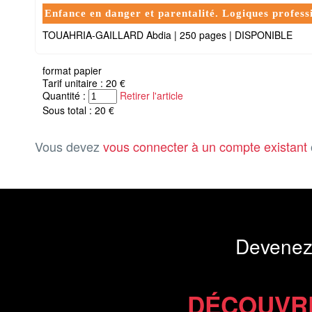
Enfance en danger et parentalité. Logiques professi
TOUAHRIA-GAILLARD Abdia
|
250 pages
|
DISPONIBLE
format papier
Tarif unitaire : 20 €
Quantité :
Retirer l'article
Sous total : 20 €
Vous devez
vous connecter à un compte existant
Devenez
DÉCOUVR