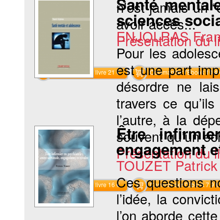
Santé mentale
n’est jamais un “
sciences soci
avoir accès...
ENJOLRAS Fran
Présentation du li
Pour les adolesc
est une part imp
Commander le livre 21 €
Commander l'Ebook 10.4 
désordre ne lais
travers ce qu’ils
l’autre, à la dé
Être infirmie
souvent qu’un éch
engagement et
Présentation du li
TOUZET Patric
Ces questions no
Commander le livre 16 €
Commander l'Ebook 7.9 €
l’idée, la convic
l’on aborde cette 