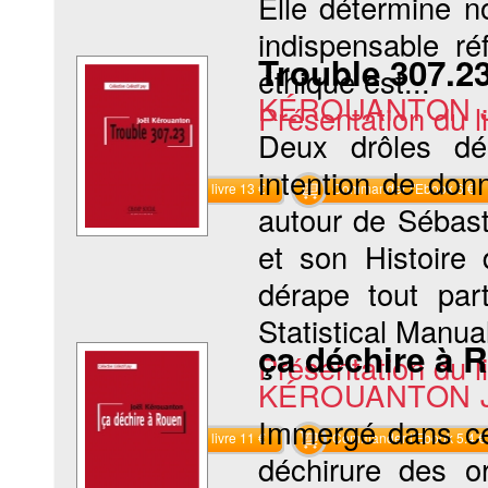
Elle détermine n
indispensable ré
Trouble 307.2
éthique est...
KÉROUANTON J
Présentation du li
Deux drôles dé
intention de don
Commander le livre 13 €
Commander l'Ebook 6 €
autour de Sébast
et son Histoire 
dérape tout par
Statistical Manual
ça déchire à 
Présentation du li
KÉROUANTON J
Immergé dans ce 
Commander le livre 11 €
Commander l'Ebook 5.4 €
déchirure des o