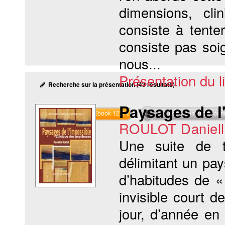
dimensions, cli
consiste à tente
consiste pas soi
nous...
Présentation du li
Recherche sur la présentation (43 résultats)
Paysages de l
Commander l'Ebook 12.9 €
Téléchargement abon
ROULOT Daniell
Une suite de t
délimitant un pa
d’habitudes de «
invisible court d
jour, d’année e