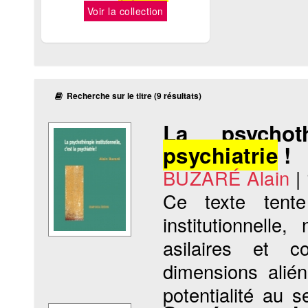
Voir la collection
Recherche sur le titre (9 résultats)
La psychoth
psychiatrie
!
BUZARÉ Alain
|
Ce texte tent
institutionnell
asilaires et c
dimensions aliéna
potentialité au s