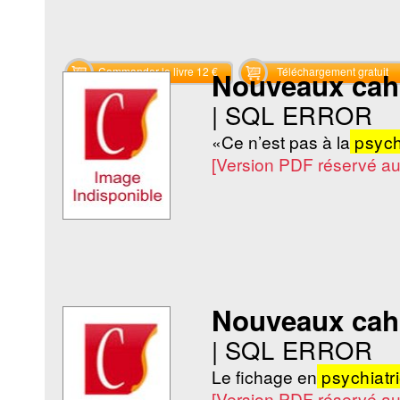
Commander le livre 12 €
Téléchargement gratuit
Nouveaux cahie
|
SQL ERROR
«Ce n’est pas à la
psych
[Version PDF réservé a
Nouveaux cahie
|
SQL ERROR
Le fichage en
psychiatr
[Version PDF réservé a