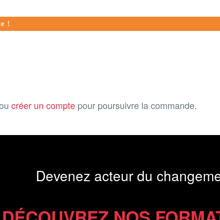
e !
ou
créer un compte
pour poursuivre la commande.
Devenez acteur du changeme
DÉCOUVREZ NOS FORMA