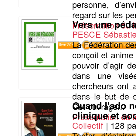
personne, d’env
regard sur les pe
Vers une péda
Présentation du li
PESCE Sébasti
La Fédération des
Commander le livre 20 €
Commander l'Ebook 13 €
conçoit et anime
pouvoir d’agir 
dans une visée
chercheurs ont 
dans le but de d
Quand l'ado n
Cet ouvrage...
clinique et so
Présentation du li
Collectif
|
128 p
Tenter d’éclaire