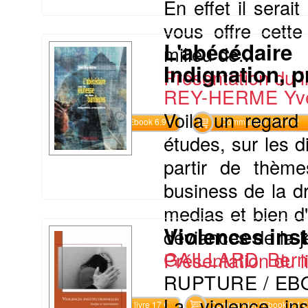
En effet il sera
vous offre cett
L'abécédaire
milieu de...
Indignation, p
Présentation du li
REY-HERME Yv
Voila un regard 
Commander l'Ebook 6.9 €
Commander l'epub 2
études, sur les d
partir de thèm
business de la dro
medias et bien d
Violences inst
déviances de la 
GAILLARD Bern
Présentation du li
RUPTURE / EB
La violence in
Commander le livre 17 €
Commander l'Ebook 8.4 €