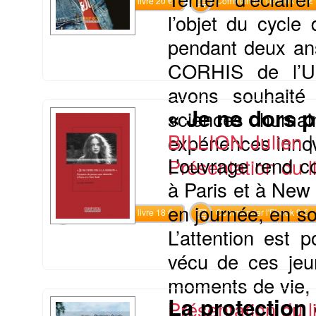
Commander le livre 20 €
Commander l'Ebook 13 €
l’objet du cycl
pendant deux ans
CORHIS de l’Un
avons souhaité
« Je ne dors p
sciences humai
BILLION Julien
expériences innov
L’ouvrage rend c
Présentation du li
à Paris et à New 
en journée, en so
Commander le livre 18 €
Commander l'Ebook 9 €
L’attention est 
vécu de ces jeun
moments de vie, le
La protection 
Présentation du li