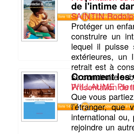
de l'intime da
SAINTIN Rodolp
Commander le livre 18 €
Commander l'Ebook 8.9 €
Protéger un enfant
construire un in
lequel il puisse
extérieures, un 
retrait est à c
Comment les v
se construire su
WILLAUME Pier
Présentation du li
Que vous partiez 
l’étranger, que 
Commander le livre 14 €
Commander l'Ebook 9 €
international ou
rejoindre un autr