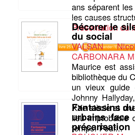
ans séparent les
les causes struct
Décorer le si
Présentation du li
du social
VALSAN Nicol
Commander le livre 25 €
Commander l'Ebook 12 €
CARBONARA Mi
Maurice est ass
bibliothèque du 
un vieux guide 
Johnny Hallyday,
Fantassins du
XXe siècle et un
urbains face 
lieu improbable 
précarisation
temps. Pour...