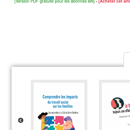
[Version PDF gratuite pour les abonnés BN]
-
[Acheter cet arti