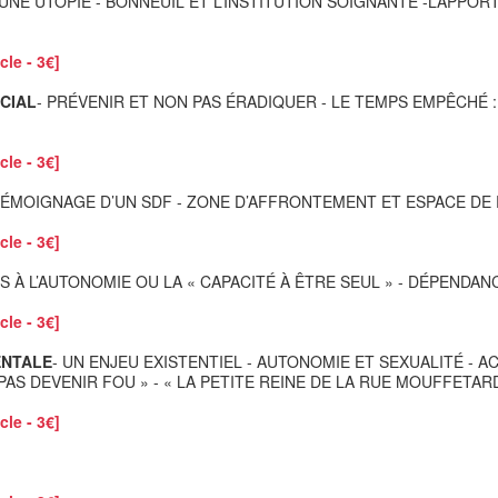
D’UNE UTOPIE - BONNEUIL ET L’INSTITUTION SOIGNANTE -L’APPOR
cle - 3€]
OCIAL
- PRÉVENIR ET NON PAS ÉRADIQUER - LE TEMPS EMPÊCHÉ
cle - 3€]
TÉMOIGNAGE D’UN SDF - ZONE D’AFFRONTEMENT ET ESPACE DE 
cle - 3€]
ÈS À L’AUTONOMIE OU LA « CAPACITÉ À ÊTRE SEUL » - DÉ
cle - 3€]
ENTALE
- UN ENJEU EXISTENTIEL - AUTONOMIE ET SEXUALITÉ - 
PAS DEVENIR FOU » - « LA PETITE REINE DE LA RUE MOUFFETAR
cle - 3€]