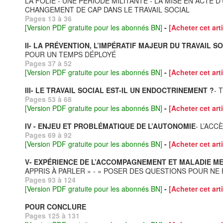
LA FOLIE - UNE PÉRIODE MILITANTE - LA MISE EN ACTE 
CHANGEMENT DE CAP DANS LE TRAVAIL SOCIAL
Pages 13 à 36
[Version PDF gratuite pour les abonnés BN]
-
[Acheter cet arti
II- LA PRÉVENTION, L’IMPÉRATIF MAJEUR DU TRAVAIL S
POUR UN TEMPS DÉPLOYÉ
Pages 37 à 52
[Version PDF gratuite pour les abonnés BN]
-
[Acheter cet arti
III- LE TRAVAIL SOCIAL EST-IL UN ENDOCTRINEMENT ?
- 
Pages 53 à 68
[Version PDF gratuite pour les abonnés BN]
-
[Acheter cet arti
IV - ENJEU ET PROBLÉMATIQUE DE L’AUTONOMIE
- L’ACC
Pages 69 à 92
[Version PDF gratuite pour les abonnés BN]
-
[Acheter cet arti
V- EXPÉRIENCE DE L’ACCOMPAGNEMENT ET MALADIE M
APPRIS À PARLER » - « POSER DES QUESTIONS POUR NE 
Pages 93 à 124
[Version PDF gratuite pour les abonnés BN]
-
[Acheter cet arti
POUR CONCLURE
Pages 125 à 131