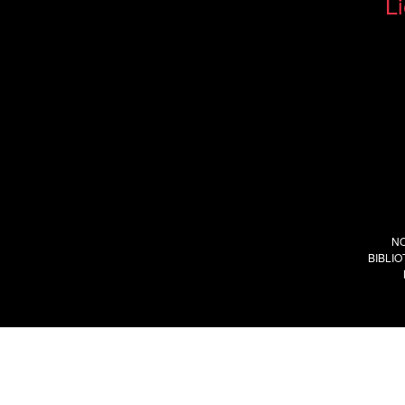
Li
N
BIBLI