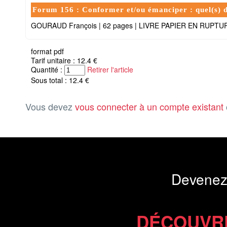
Forum 156 : Conformer et/ou émanciper : quel(s) déf
GOURAUD François
|
62 pages
|
LIVRE PAPIER EN RUPTU
format pdf
Tarif unitaire : 12.4 €
Quantité :
Retirer l'article
Sous total : 12.4 €
Vous devez
vous connecter à un compte existant
Devenez
DÉCOUVR