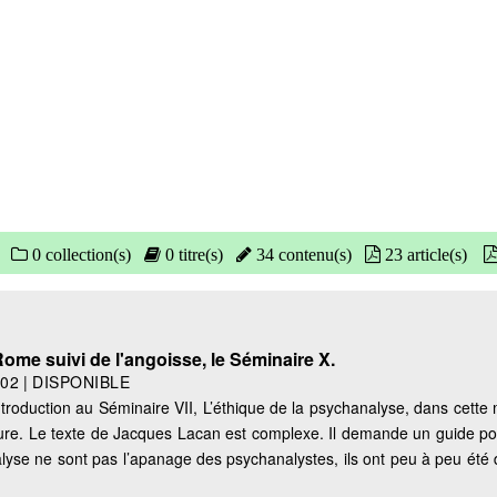
0 collection(s)
0 titre(s)
34 contenu(s)
23 article(s)
ome suivi de l'angoisse, le Séminaire X.
002
|
DISPONIBLE
roduction au Séminaire VII, L’éthique de la psychanalyse, dans cette 
ure. Le texte de Jacques Lacan est complexe. Il demande un guide pou
lyse ne sont pas l’apanage des psychanalystes, ils ont peu à peu été