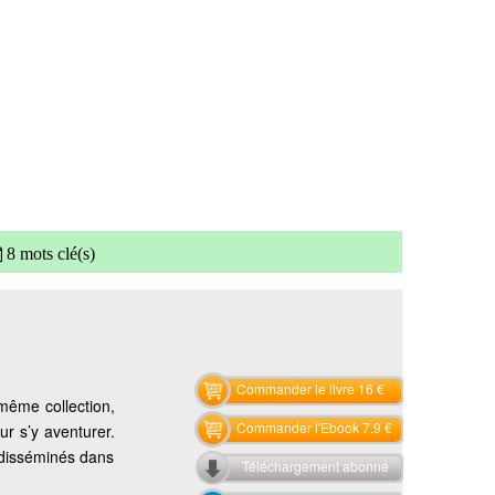
8 mots clé(s)
Commander le livre 16 €
même collection,
Commander l'Ebook 7.9 €
r s’y aventurer.
 disséminés dans
Téléchargement abonné