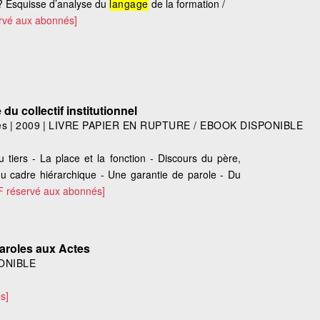
? Esquisse d’analyse du
langage
de la formation /
rvé aux abonnés]
du collectif institutionnel
es
|
2009
|
LIVRE PAPIER EN RUPTURE / EBOOK DISPONIBLE
N
u tiers - La place et la fonction - Discours du père,
du cadre hiérarchique - Une garantie de parole - Du
F réservé aux abonnés]
 Paroles aux Actes
ONIBLE
s]