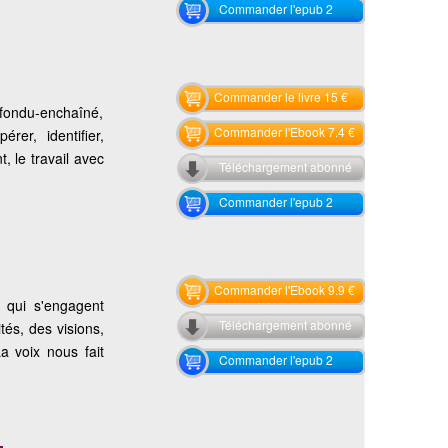
Commander l'epub 2
Commander le livre 15 €
n fondu-enchaîné,
Commander l'Ebook 7.4 €
rer, identifier,
, le travail avec
Téléchargement abonné
Commander l'epub 2
Commander l'Ebook 9.9 €
s qui s'engagent
Téléchargement abonné
tés, des visions,
La voix nous fait
Commander l'epub 2