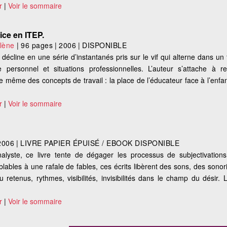
r
|
Voir le sommaire
ice en ITEP.
lène
|
96 pages
|
2006
|
DISPONIBLE
 se décline en une série d’instantanés pris sur le vif qui alterne dans u
personnel et situations professionnelles. L’auteur s’attache à repé
 même des concepts de travail : la place de l’éducateur face à l’enfant
r
|
Voir le sommaire
2006
|
LIVRE PAPIER ÉPUISÉ / EBOOK DISPONIBLE
alyste, ce livre tente de dégager les processus de subjectivation
blables à une rafale de fables, ces écrits libèrent des sons, des sonori
 retenus, rythmes, visibilités, invisibilités dans le champ du désir. 
r
|
Voir le sommaire