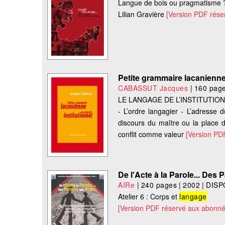
Langue de bois ou pragmatisme 
Lilian Gravière
[Version PDF rése
Petite grammaire lacanienne 
CABASSUT Jacques
|
160 pag
LE LANGAGE DE L’INSTITUTIO
- L’ordre langagier - L’adresse d
discours du maître ou la place 
conflit comme valeur
[Version PD
De l'Acte à la Parole... Des
AIRe
|
240 pages
|
2002
|
DISP
Atelier 6 : Corps et
langage
[Version PDF réservé aux abonné