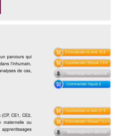
Commander le livre 16 €
 un parcours qui
Commander l'Ebook 7.9 €
 dans l’inhumain,
analyses de cas,
Téléchargement abonné
Commander l'epub 2
Commander le livre 27 €
és (CP, CE1, CE2,
Commander l'Ebook 13.4 €
e maternelle ou
s apprentissages
Téléchargement abonné