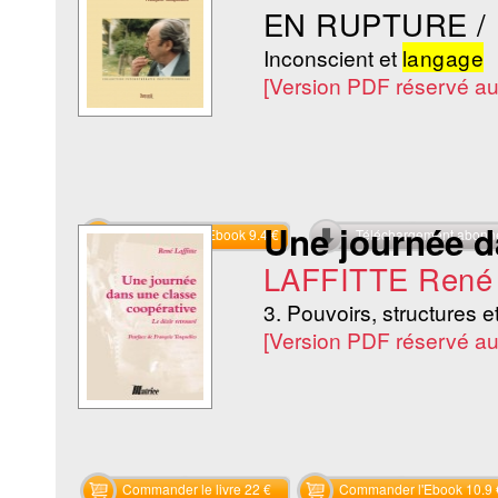
EN RUPTURE /
Inconscient et
langage
[Version PDF réservé a
Une journée d
Commander l'Ebook 9.4 €
Téléchargement abon
LAFFITTE René
3. Pouvoirs, structures e
[Version PDF réservé a
Commander le livre 22 €
Commander l'Ebook 10.9 