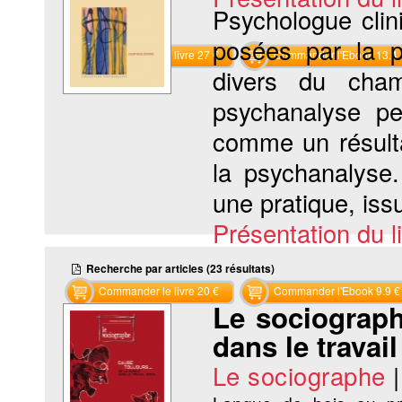
Psychologue clini
posées par la p
Commander le livre 27 €
Commander l'Ebook 13.4 
divers du cham
psychanalyse pe
comme un résulta
la psychanalyse
une pratique, issu
Présentation du li
Recherche par articles (23 résultats)
Commander le livre 20 €
Commander l'Ebook 9.9 €
Le sociograph
dans le travail
Le sociographe