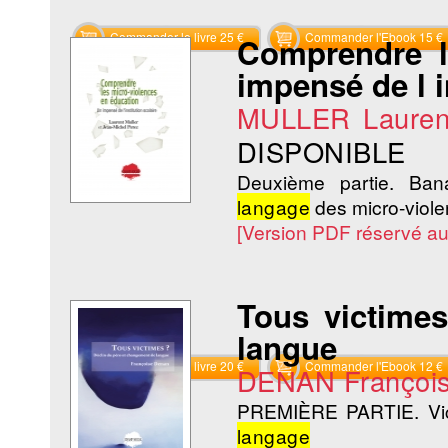
Commander le livre 25 €
Commander l'Ebook 15 €
Comprendre l
impensé de l i
MULLER Lauren
DISPONIBLE
Deuxième partie. Banal
langage
des micro-viol
[Version PDF réservé a
Tous victime
langue
Commander le livre 20 €
Commander l'Ebook 12 €
DENAN Françoi
PREMIÈRE PARTIE. Vict
langage