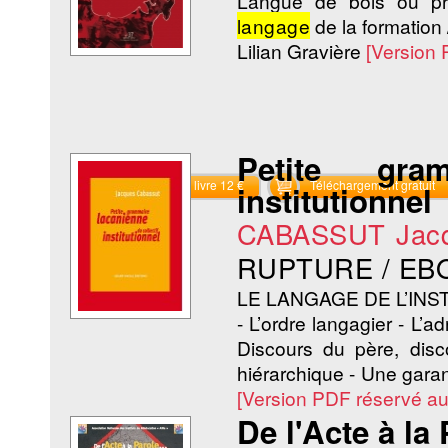
Langue de bois ou pr
langage
de la formation 
Lilian Gravière
[Version
Petite gra
Commander le livre 12 €
Téléchargement gratuit
institutionnel
CABASSUT Jac
RUPTURE / EB
LE LANGAGE DE L’INS
- L’ordre langagier - L’ad
Discours du père, dis
hiérarchique - Une gara
[Version PDF réservé a
De l'Acte à la