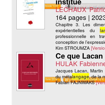
institué
Commander l'Ebook 13 €
Téléchargement abon
LECHAUX Patri
164 pages
|
202
Chapitre 3. Les dimen
expérientielles du
la
professionnelle en tr
conception de l’expressi
Kim STROUMZA
[Versi
Ce que Lacan
HULAK Fabienn
Jacques Lacan, Martin
du méta
langage
, de la
Commander le livre 20 €
Commander l'Ebook 12 €
Fabian FAJNWAKS
[Ver