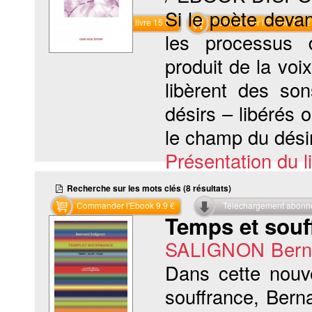
Si le poète deva
Commander le livre 15 €
Commander l'Ebook 7.4 €
les processus d
produit de la voi
libèrent des son
désirs – libérés o
le champ du désir
Présentation du li
Recherche sur les mots clés (8 résultats)
Commander l'Ebook 9.9 €
Téléchargement abon
Temps et souff
SALIGNON Bern
Dans cette nouv
souffrance, Bern