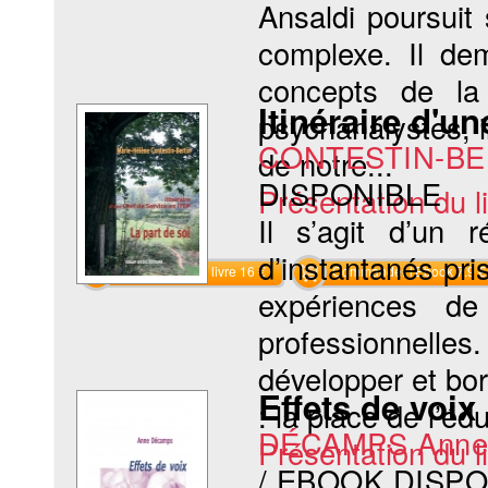
Ansaldi poursuit
complexe. Il de
concepts de la
Itinéraire d'u
psychanalystes, i
CONTESTIN-BER
de notre...
DISPONIBLE
Présentation du li
Il s’agit d’un 
d’instantanés pri
Commander le livre 16 €
Commander l'Ebook 7.9 €
expériences de
professionnelle
développer et bo
Effets de voix
: la place de l’édu
DÉCAMPS Ann
Présentation du li
/ EBOOK DISP