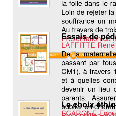
la folie dans le r
Loin de rejeter la
souffrance un m
Au travers de troi
Essais de péda
Présentation du li
LAFFITTE René
De la maternell
Commander le livre 16 €
Commander l'Ebook 7.9 €
passant par tou
CM1), à travers 
et à quelles con
devenir un lieu 
parents. Assure
Le choix éthiq
oublier en chemin 
SCARONE Edou
Présentation du li