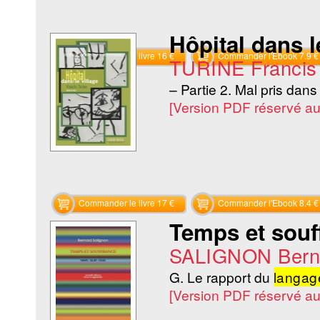
Hôpital dans l
Commander le livre 16 €
Commander l'Ebook 7.9 €
TURINE Francis
– Partie 2. Mal pris dans
[Version PDF réservé a
Commander le livre 17 €
Commander l'Ebook 8.4 €
Temps et souff
SALIGNON Bern
G. Le rapport du
langag
[Version PDF réservé a