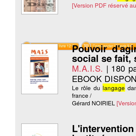
[Version PDF réservé a
Pouvoir d'agi
Commander le livre 12 €
Commander l'Ebook 9 €
social se fait,
M.A.I.S.
|
180 p
EBOOK DISPON
Le rôle du
langage
dans
france /
Gérard NOIRIEL
[Versi
L'interventio