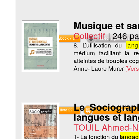
Musique et san
Collectif
|
246 p
Commander l'Ebook 7 €
Téléchargement abon
8. L’utilisation du
lan
médium facilitant la 
atteintes de troubles cog
Anne- Laure Murer
[Ver
Le Sociograp
Commander le livre 22 €
Commander l'Ebook 14 €
langues et la
TOUIL Ahmed-N
1- La fonction du
langa