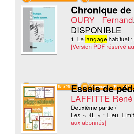
Chronique de 
OURY Fernand
DISPONIBLE
1. Le
langage
habituel :
[Version PDF réservé a
Essais de péda
Commander le livre 25 €
Commander l'Ebook 12.4 
LAFFITTE René
Deuxième partie /
Les « 4L » : Lieu, Lim
aux abonnés]