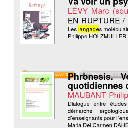
Va voir un psy
LÉVY Marc (sous
EN RUPTURE /
Les
langage
s moléculai
Philippe HOLZMULLER
Phronesis. V
Commander l'Ebook 12 €
Téléchargement abon
quotidiennes 
MAUBANT Phili
Dialogue entre étud
démarche ergologiq
d’enseignants pour l´ens
Maria Del Carmen DA