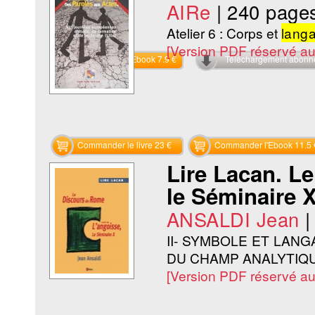
AIRe
|
240 page
Atelier 6 : Corps et
lang
[Version PDF réservé a
Commander l'Ebook 7.9 €
Téléchargement abon
Commander le livre 23 €
Commander l'Ebook 11.5 
Lire Lacan. Le
le Séminaire X
ANSALDI Jean
II- SYMBOLE ET LAN
DU CHAMP ANALYTIQ
[Version PDF réservé a