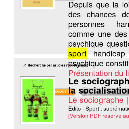
Depuis que la loi
des chances de 
personnes hand
comme une des c
psychique questi
sport
handicap.
psychique constit
Recherche par articles (33 résultats)
Présentation du li
Le sociographe
la socialisati
Commander l'Ebook 8.9 €
Téléchargement abon
Le sociographe
Edito - Sport : suprématie
[Version PDF réservé a