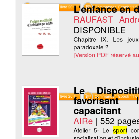
L’enfance en di
Commander le livre 20 €
Commander l'Ebook 11 €
RAUFAST Andr
DISPONIBLE
Chapitre IX. Les je
paradoxale ?
[Version PDF réservé a
Le Dispositi
Commander le livre 20 €
favorisant 
Commander l'Ebook 11 €
capacitant
AIRe
|
552 page
Atelier 5- Le
sport
com
socialisation et d’inclusio