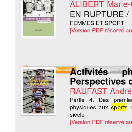
ALIBERT Marie-
EN RUPTURE /
FEMMES ET SPORT
[Version PDF réservé a
Activités 
Commander l'Ebook 6.9 €
Téléchargement abon
Perspectives d
RAUFAST André
Partie 4. Des premier
physiques aux
sport
s 
siècle
[Version PDF réservé a