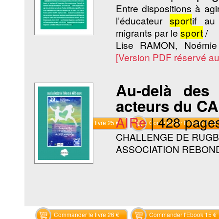
Entre dispositions à agi
l’éducateur
sport
if au
migrants par le
sport
/
Lise RAMON, Noémie
[Version PDF réservé a
Au-delà des 
acteurs du C
AIRe
|
428 page
Commander le livre 25 €
Commander l'Ebook 15 €
CHALLENGE DE RUGBY 
ASSOCIATION REBON
Commander le livre 26 €
Commander l'Ebook 15 €