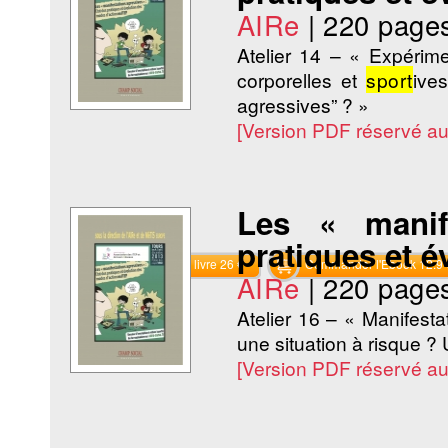
AIRe
|
220 page
Atelier 14 – « Expérimen
corporelles et
sport
ive
agressives” ? »
[Version PDF réservé a
Les « manif
pratiques et 
Commander le livre 26 €
Commander l'Ebook 12.9 
AIRe
|
220 page
Atelier 16 – « Manifesta
une situation à risque ? U
[Version PDF réservé a