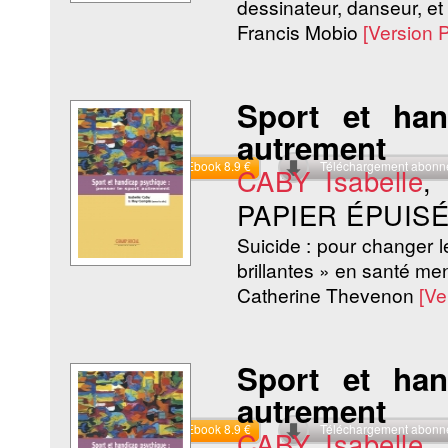
dessinateur, danseur, et
Francis Mobio
[Version 
Sport et ha
autrement
Commander l'Ebook 8.9 €
Téléchargement abon
CABY Isabelle
,
PAPIER ÉPUISÉ
Suicide : pour changer l
brillantes » en santé me
Catherine Thevenon
[Ve
Sport et ha
autrement
Commander l'Ebook 8.9 €
Téléchargement abon
CABY Isabelle
,