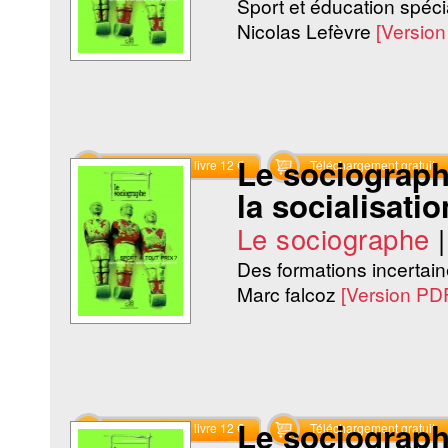
Sport et éducation spécia
Nicolas Lefèvre
[Versio
Le sociographe
Commander le livre 12 €
Téléchargement gratuit
la socialisati
Le sociographe
Des formations incertaines
Marc falcoz
[Version PD
Le sociographe
Commander le livre 12 €
Téléchargement gratuit