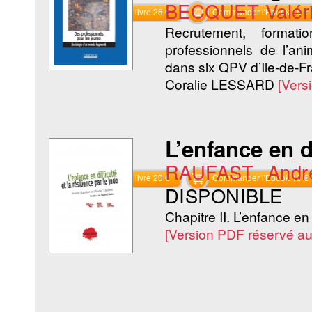
BECQUET Valér
Commander le livre 26 €
Commander l'Ebook 15 €
Recrutement, format
professionnels de l’an
dans six QPV d’Ile-de-Fr
Coralie LESSARD
[Vers
L’enfance en di
RAUFAST Andr
Commander le livre 20 €
Commander l'Ebook 13 €
DISPONIBLE
Chapitre II. L’enfance en d
[Version PDF réservé a