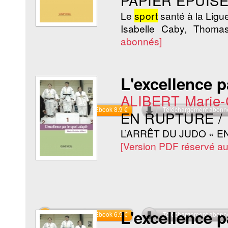
PAPIER ÉPUISÉ
Le
sport
santé à la Ligu
Isabelle Caby, Thoma
abonnés]
L'excellence p
ALIBERT Marie-
Commander l'Ebook 8.9 €
Téléchargement abon
EN RUPTURE /
L’ARRÊT DU JUDO « E
[Version PDF réservé a
L'excellence p
Commander l'Ebook 6.9 €
Téléchargement abon