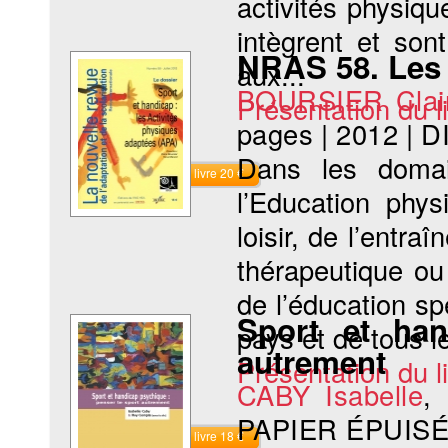
activités physiqu
intègrent et son
NRAS 58. Les 
aux...
BOURSIER Clair
Présentation du li
pages
|
2012
|
D
Dans les domai
Commander le livre 20 €
l’Education phy
loisir, de l’entra
thérapeutique ou
de l’éducation s
Sport et ha
pays et de tous les
autrement
Présentation du li
CABY Isabelle
,
PAPIER ÉPUISÉ
Commander le livre 18 €