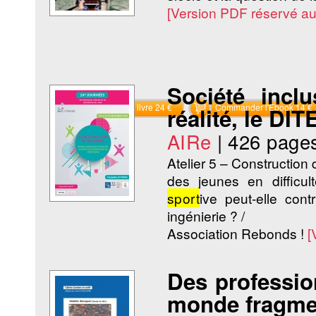
[Version PDF réservé a
Société inclu
Commander le livre 24 €
Commander l'Ebook 14 €
réalité, le DI
AIRe
|
426 page
Atelier 5 – Construction 
des jeunes en difficu
sport
ive peut-elle con
ingénierie ? /
Association Rebonds !
[
Des professio
monde fragme