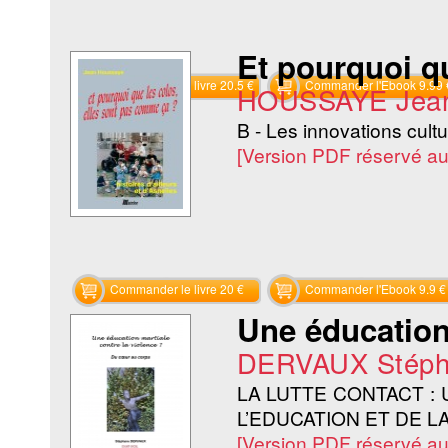
Et pourquoi q
Commander le livre 20.5 €
Commander l'Ebook 9.99 
HOUSSAYE Jea
B - Les innovations cultu
[Version PDF réservé a
Commander le livre 20 €
Commander l'Ebook 9.9 €
Une éducation 
DERVAUX Stéph
LA LUTTE CONTACT :
L’EDUCATION ET DE L
[Version PDF réservé a