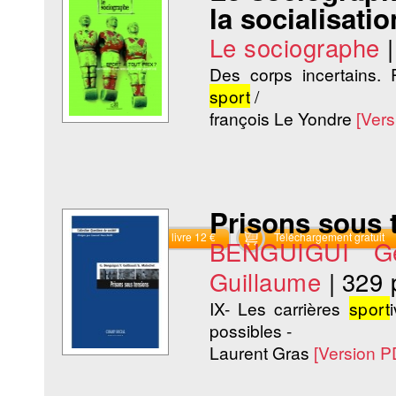
la socialisati
Le sociographe
Des corps incertains.
sport
/
françois Le Yondre
[Ver
Prisons sous 
Commander le livre 12 €
Téléchargement gratuit
BENGUIGUI Ge
Guillaume
|
329 
IX- Les carrières
sport
possibles -
Laurent Gras
[Version P