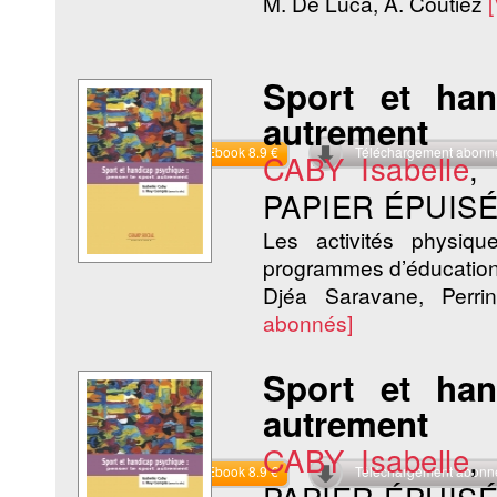
M. De Luca, A. Coutiez
Sport et ha
autrement
Commander l'Ebook 8.9 €
Téléchargement abon
CABY Isabelle
,
PAPIER ÉPUISÉ
Les activités physiq
programmes d’éducation 
Djéa Saravane, Perr
abonnés]
Sport et ha
autrement
CABY Isabelle
,
Commander l'Ebook 8.9 €
Téléchargement abon