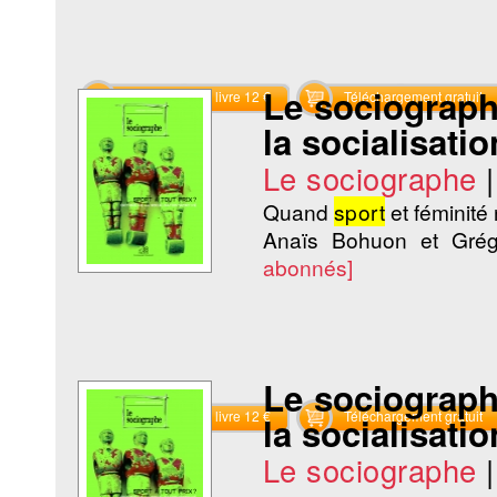
Le sociographe
Commander le livre 12 €
Téléchargement gratuit
la socialisati
Le sociographe
Quand
sport
et féminite
Anaïs Bohuon et Gre
abonnés]
Le sociographe
Commander le livre 12 €
Téléchargement gratuit
la socialisati
Le sociographe