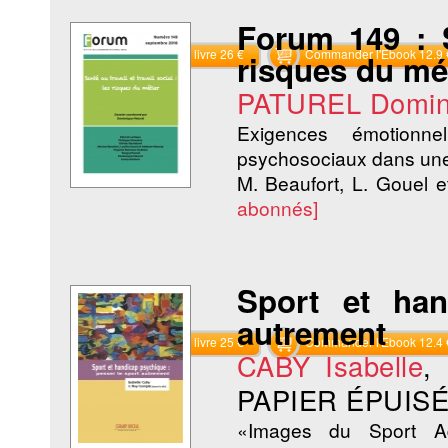
Forum 149 : Sa
Commander le livre 26 €
Commander l'Ebook 12.9 
risques du mé
PATUREL Domin
Exigences émotionn
psychosociaux dans une 
M. Beaufort, L. Gouel 
abonnés]
Sport et ha
autrement
Commander le livre 25 €
Commander l'Ebook 12.4 
CABY Isabelle
,
PAPIER ÉPUISÉ
«Images du Sport Ad