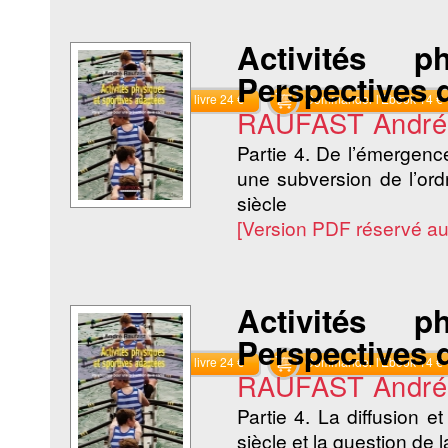
Activités 
Perspectives d
Commander le livre 24 €
Commander l'Ebook 14 €
RAUFAST André
Partie 4. De l’émergence
une subversion de l’ord
siècle
[Version PDF réservé a
Activités 
Perspectives d
Commander le livre 24 €
Commander l'Ebook 14 €
RAUFAST André
Partie 4. La diffusion e
siècle et la question de