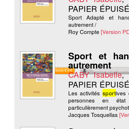
PAPIER ÉPUISÉ
Sport Adapté et han
autrement /
Roy Compte
[Version P
Sport et ha
autrement
Commander l'Ebook 8.9 €
Téléchargement abon
CABY Isabelle
,
PAPIER ÉPUISÉ
Les activités
sport
ives
personnes en état 
particulièrement psychot
Jacques Tosquellas
[Ve