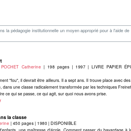
dans la pédagogie institutionnelle un moyen approprié pour à l'aide de
t
,
POCHET Catherine
|
198 pages
|
1997
|
LIVRE PAPIER ÉP
nt "fou", il devrait être ailleurs. Il a sept ans. Il trouve place avec d
e, dans une classe radicalement transformée par les techniques Freinet
re ce qui se passe, ce qui agit, sur quoi nous avons prise.
r
ans la classe
rine
|
450 pages
|
1980
|
DISPONIBLE
enfants, une maîtresse d'école. Comment passer du bavardage à la