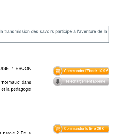
 la transmission des savoirs participé à l'aventure de la
UISÉ / EBOOK
Commander l'Ebook 10.9 €
Téléchargement abonné
es "normaux" dans
 et la pédagogie
Commander le livre 26 €
 parole ? De la