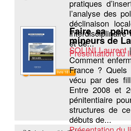
pratiques d’inse
l’analyse des pol
déclinaison loc
Faire sa pein
interdisciplinair
mineurs de La
et de...
SOLINI Laurent
Présentation du li
Comment enferme-
France ? Quels 
Commander le livre 18 €
vécu par des fi
Entre 2008 et 2
pénitentiaire po
structures de ce
débuts de...
Présentation du li