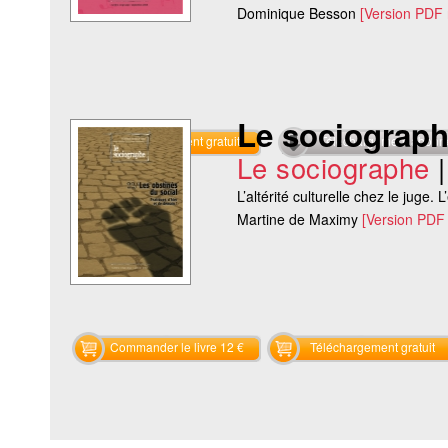
Dominique Besson
[Version PDF
Le sociograph
Téléchargement gratuit
Téléchargement abon
Le sociographe
L’altérité culturelle chez le juge
Martine de Maximy
[Version PDF
Commander le livre 12 €
Téléchargement gratuit