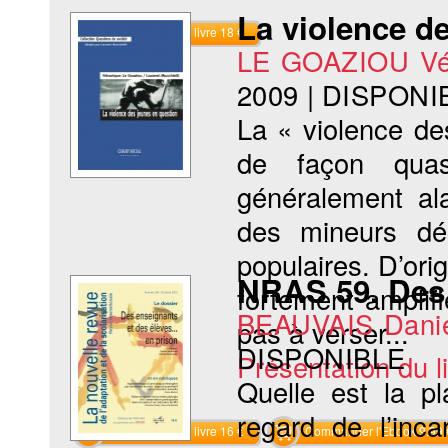
La violence d
Commander le livre 18 €
LE GOAZIOU Vé
2009
|
DISPONI
La « violence de
de façon quasi
généralement ala
des mineurs dél
populaires. D’ori
NRAS 59. Des 
fortement amplifi
BEAUVAIS Dani
pas à verser...
DISPONIBLE
Présentation du li
Quelle est la p
regard de l’inc
Commander le livre 16 €
Commander l'Ebook 9.99 