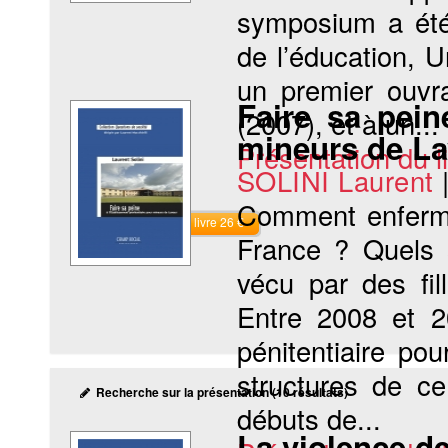
symposium a été 
de l’éducation, U
un premier ouvra
Faire sa pein
(2007), et à un...
mineurs de La
Présentation du li
SOLINI Laurent
Comment enferme-
Commander le livre 26 €
France ? Quels 
vécu par des fi
Entre 2008 et 2
pénitentiaire po
structures de ce
Recherche sur la présentation (10 résultats)
débuts de...
La violence d