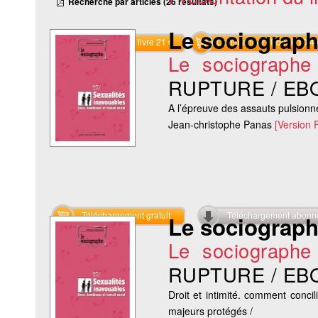
Recherche par articles (26 résultats)
Le sociograph
Commander le livre 21 €
Commander l'Ebook 10.4 
Le sociographe
RUPTURE / EB
A l’épreuve des assauts pulsionne
Jean-christophe Panas
[Version 
Téléchargement gratuit
Téléchargement abon
Le sociograph
Le sociographe
RUPTURE / EB
Droit et intimité. comment conci
majeurs protégés /