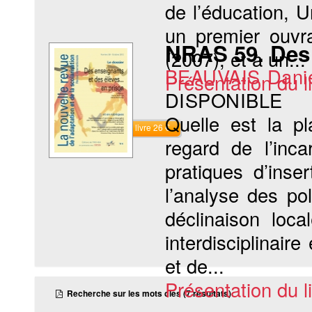
de l’éducation, U
un premier ouvra
NRAS 59. Des 
(2007), et à un...
BEAUVAIS Dani
Présentation du li
DISPONIBLE
Quelle est la p
Commander le livre 26 €
regard de l’inc
pratiques d’inse
l’analyse des pol
déclinaison loc
interdisciplinair
et de...
Présentation du li
Recherche sur les mots clés (7 résultats)