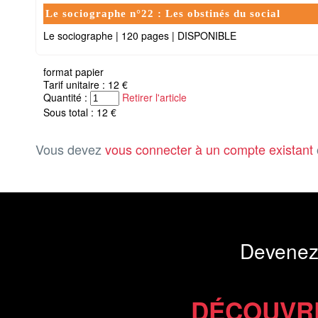
Le sociographe n°22 : Les obstinés du social
Le sociographe
|
120 pages
|
DISPONIBLE
format papier
Tarif unitaire : 12 €
Quantité :
Retirer l'article
Sous total : 12 €
Vous devez
vous connecter à un compte existant
Devenez
DÉCOUVR