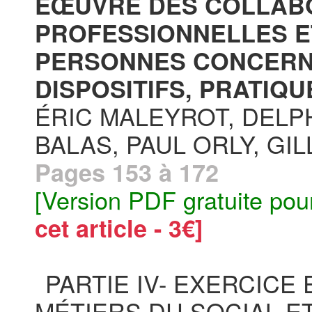
EŒUVRE DES COLLABO
PROFESSIONNELLES E
PERSONNES CONCERNÉ
DISPOSITIFS, PRATIQU
ÉRIC MALEYROT, DELP
BALAS, PAUL ORLY, G
Pages 153 à 172
[Version PDF gratuite pou
cet article - 3€]
PARTIE IV- EXERCICE
MÉTIERS DU SOCIAL E