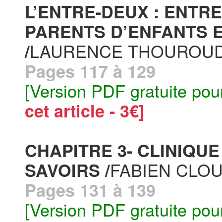
L’ENTRE-DEUX : ENTR
PARENTS D’ENFANTS E
LAURENCE THOUROU
/
Pages 117 à 129
[Version PDF gratuite pou
cet article - 3€]
CHAPITRE 3- CLINIQU
FABIEN CLO
SAVOIRS /
Pages 131 à 139
[Version PDF gratuite pou