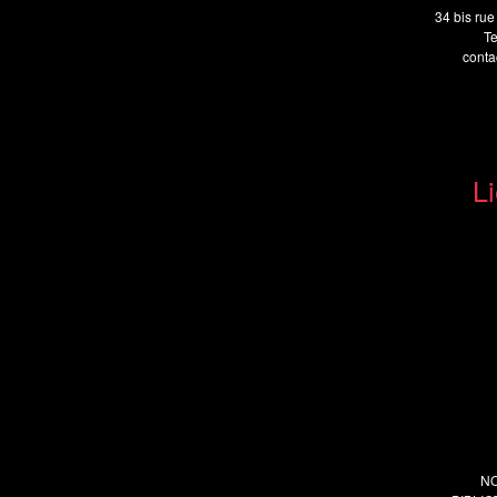
34 bis rue
Te
cont
Li
N