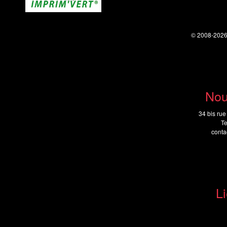
© 2008-202
Nou
34 bis rue
Te
cont
Li