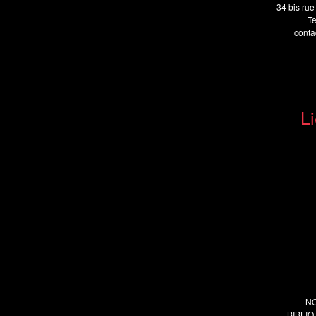
34 bis rue
Te
cont
Li
N
BIBLI