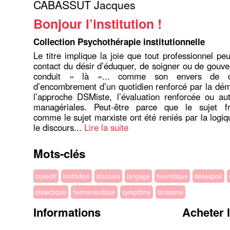
CABASSUT Jacques
Bonjour l’institution !
Collection Psychothérapie institutionnelle
Le titre implique la joie que tout professionnel pe
contact du désir d’éduquer, de soigner ou de gouve
conduit « là »... comme son envers de dé
d’encombrement d’un quotidien renforcé par la dém
l’approche DSMiste, l’évaluation renforcée ou aut
managériales. Peut-être parce que le sujet fr
comme le sujet marxiste ont été reniés par la logi
le discours...
Lire la suite
Mots-clés
collectif
institution
discours
langage
heuristique
désespoir
dialectique
herméneutique
symptôme
fantasme
Informations
Acheter 