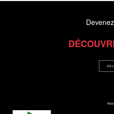
promotion de l
rassemblés sont 
sciences de...
Devenez
Présentation du li
DÉCOUVR
Commander le livre 25 €
Déc
Nous