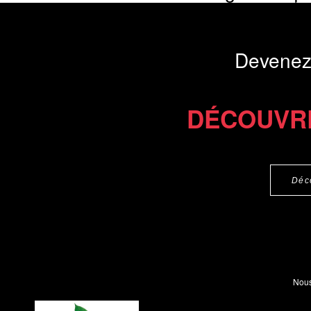
TD, leur...
Présentation du li
Devenez
Commander l'Ebook 8 €
Commander l'epub 2
DÉCOUVR
Déc
Nous