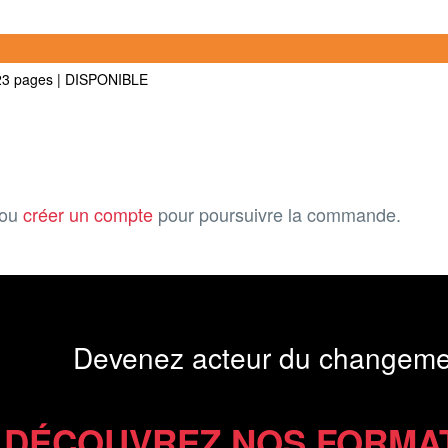
23 pages
|
DISPONIBLE
ou
créer un compte
pour poursuivre la commande.
Devenez acteur du changeme
DÉCOUVREZ NOS FORMA