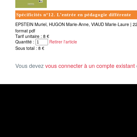
Spécificités n°12. L’entrée en pédagogie différente
EPSTEIN Muriel, HUGON Marie-Anne, VIAUD Marie-Laure
|
2
format pdf
Tarif unitaire : 8 €
Quantité :
Retirer l'article
Sous total : 8 €
Vous devez
vous connecter à un compte existant