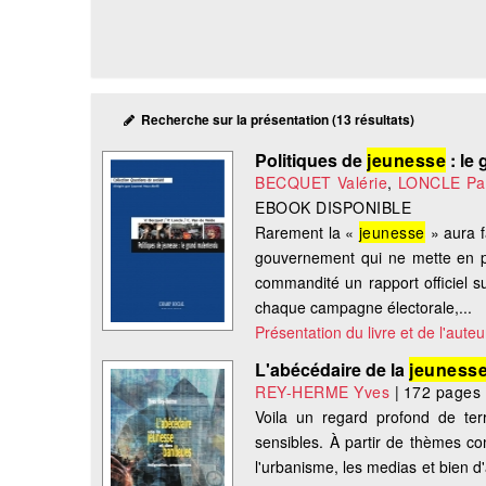
Recherche sur la présentation (13 résultats)
Politiques de
jeunesse
: le
BECQUET Valérie
,
LONCLE Pat
EBOOK DISPONIBLE
Rarement la «
jeunesse
» aura fa
gouvernement qui ne mette en p
commandité un rapport officiel s
chaque campagne électorale,...
Présentation du livre et de l'auteu
L'abécédaire de la
jeuness
REY-HERME Yves
|
172 pages
Voila un regard profond de terra
sensibles. À partir de thèmes com
l'urbanisme, les medias et bien d