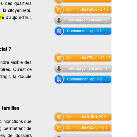
es des quartiers
Commander l'Ebook 8.4 €
, la citoyenneté,
se
d’aujourd’hui,
Téléchargement abonné
Commander l'epub 2
cial ?
Commander l'Ebook 12.4 €
ndre visible des
Téléchargement abonné
toires. Qu’est-ce
’agir, la double
Commander l'epub 2
 familles
Commander le livre 20 €
 d'injonctions que
Commander l'Ebook 13 €
J) permettent de
ues de dossiers