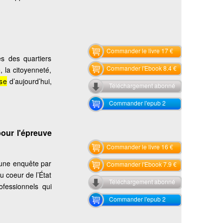
Commander le livre 17 €
es des quartiers
Commander l'Ebook 8.4 €
, la citoyenneté,
se
d’aujourd’hui,
Téléchargement abonné
Commander l'epub 2
our l'épreuve
Commander le livre 16 €
à une enquête par
Commander l'Ebook 7.9 €
u coeur de l’État
Téléchargement abonné
ofessionnels qui
Commander l'epub 2