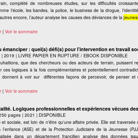
in, complété de nombreuses études, sur les difficultés croissant
me l'école, les bandes, la police, le business de la drogue, l'identité
'autres encore, l’auteur analyse les causes des déviances de la
jeunes
r
|
Voir le sommaire
émanciper : quel(s) défi(s) pour l’intervention en travail so
s
|
2019
|
LIVRE PAPIER EN RUPTURE / EBOOK DISPONIBLE
haitions, que des chercheurs ou des acteurs de terrain, puissent re
r ces logiques à la fois complémentaires et potentiellement contradic
 donnent à voir sur différentes façons de percevoir, de penser et d
r
|
Voir le sommaire
alité. Logiques professionnelles et expériences vécues des
250 pages
|
2021
|
DISPONIBLE
 et sociale, est loin de n'être qu'une affaire privée. Elle est traversée
e à l’enfance (ASE) et de la Protection Judiciaire de la Jeunesse (PJ
 réalisée dans un département francilien analyse des données iss