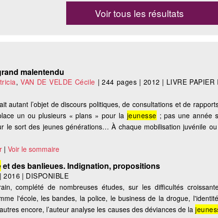
Voir tous les résultats
 grand malentendu
ricia
,
VAN DE VELDE Cécile
|
244 pages
|
2012
|
LIVRE PAPIER
it autant l’objet de discours politiques, de consultations et de rapport
lace un ou plusieurs « plans » pour la
jeunesse
; pas une année s
ur le sort des jeunes générations… À chaque mobilisation juvénile ou
r
|
Voir le sommaire
e
et des banlieues. Indignation, propositions
|
2016
|
DISPONIBLE
in, complété de nombreuses études, sur les difficultés croissant
me l'école, les bandes, la police, le business de la drogue, l'identité
'autres encore, l’auteur analyse les causes des déviances de la
jeunes