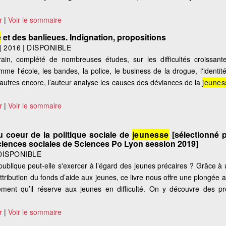
r
|
Voir le sommaire
e
et des banlieues. Indignation, propositions
|
2016
|
DISPONIBLE
in, complété de nombreuses études, sur les difficultés croissant
me l'école, les bandes, la police, le business de la drogue, l'identité
'autres encore, l’auteur analyse les causes des déviances de la
jeunes
r
|
Voir le sommaire
 coeur de la politique sociale de
jeunesse
[sélectionné p
iences sociales de Sciences Po Lyon session 2019]
DISPONIBLE
é publique peut-elle s'exercer à l’égard des jeunes précaires ? Grâce 
tribution du fonds d’aide aux jeunes, ce livre nous offre une plongée a
ement qu’il réserve aux jeunes en difficulté. On y découvre des pr
r
|
Voir le sommaire