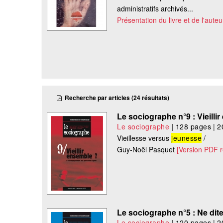
administratifs archivés...
Présentation du livre et de l'auteu
Recherche par articles (24 résultats)
Le sociographe n°9 : Vieil
Le sociographe
|
128 pages
|
2
Vieillesse versus
jeunesse
/
Guy-Noël Pasquet
[Version PDF 
Le sociographe n°5 : Ne dites
Le sociographe
|
120 pages
|
2