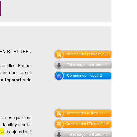
 EN RUPTURE /
Commander l'Ebook 9.99 €
Téléchargement abonné
s publics. Pas un
ans que ne soit
Commander l'epub 2
 à l’approche de
Commander le livre 17 €
es des quartiers
Commander l'Ebook 8.4 €
, la citoyenneté,
se
d’aujourd’hui,
Téléchargement abonné