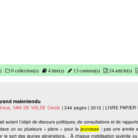
)
0 collection(s)
4 titre(s)
13 contenu(s)
24 article(s)
 grand malentendu
ricia
,
VAN DE VELDE Cécile
|
244 pages
|
2012
|
LIVRE PAPIER
it autant l’objet de discours politiques, de consultations et de rapport
lace un ou plusieurs « plans » pour la
jeunesse
; pas une année s
ur le sort des jeunes générations… À chaque mobilisation juvénile ou