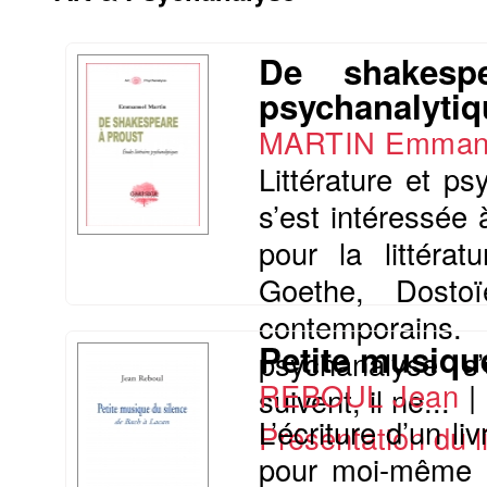
De shakespe
psychanalytiq
MARTIN Emman
Littérature et p
s’est intéressée 
pour la littéra
Goethe, Dostoï
contemporains.
Petite musiqu
psychanalyse s’
REBOUL Jean
|
suivent, il ne...
L’écriture d’un l
Présentation du li
pour moi-même l