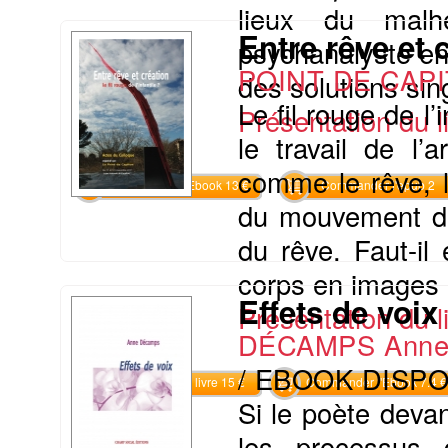
lieux du malhe
Entre rêve et c
psychanalyste en
POINT DE CAP
des solutions sing
Le fil rouge de l’i
Présentation du li
le travail de l’
comme le rêve, l’
Commander l'Ebook 13 €
Commander l'epub 2
du mouvement de l
du rêve. Faut-il
corps en images »
Effets de voix
Présentation du li
DÉCAMPS Ann
/ EBOOK DISP
Commander le livre 15 €
Commander l'Ebook 7.4 €
Si le poète deva
les processus d