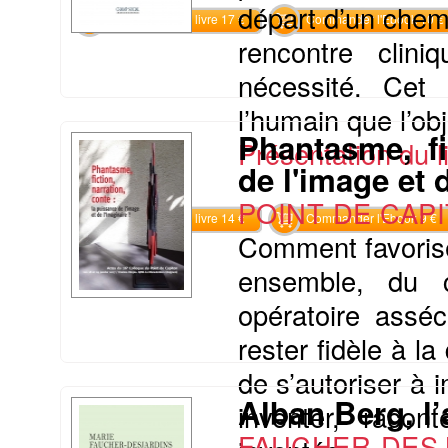
départ d’un chem
Commander le livre 17 €
Commander l'Ebook 10 €
rencontre clin
nécessité. Cet 
l’humain que l’obj
Phantasme, fi
Présentation du li
de l'image et 
POINT DE CAP
Commander le livre 14 €
Commander l'Ebook 9 €
Comment favoriser
ensemble, du 
opératoire assé
rester fidèle à l
de s’autoriser à 
Alban Berg, l
inventer, racont
FAUCHER-DESJ