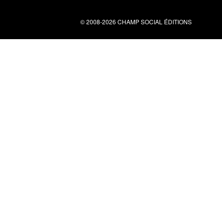
© 2008-2026 CHAMP SOCIAL ÉDITIONS
Nous contacter
34 bis rue clérisseau - 30000 Nîmes
Tel : 04 66 29 10 04
contact@champsocial.com
Liens utiles
À PROPOS
NEWSLETTER
LIENS
CGV