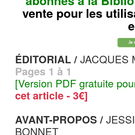
abonnés à la Bibl
vente pour les utili
e
Je 
JACQUES 
ÉDITORIAL /
Pages 1 à 1
[Version PDF gratuite pou
cet article - 3€]
JESS
AVANT-PROPOS /
BONNET