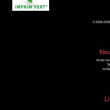
© 2008-202
Nou
34 bis rue
Te
cont
Li