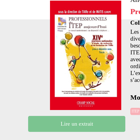
Pr
Col
Les
div
bes
ITEP
avec
ordi
L’e
s’a
Mot
ITEP
Lire un extrait