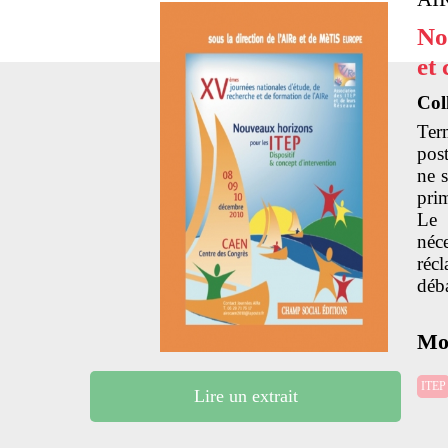
No
et
Col
Ter
post
ne s
prim
Le 
néc
réc
déba
Mot
ITEP
Lire un extrait