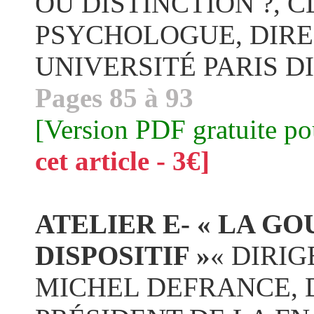
OU DISTINCTION ?,
PSYCHOLOGUE, DIRE
UNIVERSITÉ PARIS D
Pages 85 à 93
[Version PDF gratuite p
cet article - 3€]
ATELIER E- « LA G
DISPOSITIF »
« DIRIG
MICHEL DEFRANCE, D