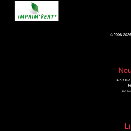
© 2008-202
Nou
34 bis rue
Te
cont
Li