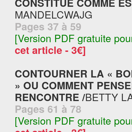
CONSTITUÉ COMME ESP
MANDELCWAJG
Pages 37 à 59
[Version PDF gratuite pou
cet article - 3€]
CONTOURNER LA « BO
» OU COMMENT PENSER
BETTY L
RENCONTRE /
Pages 61 à 78
[Version PDF gratuite pou