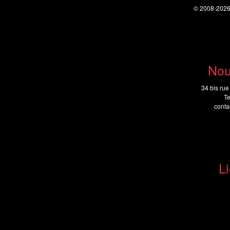
© 2008-202
Nou
34 bis rue
Te
cont
Li