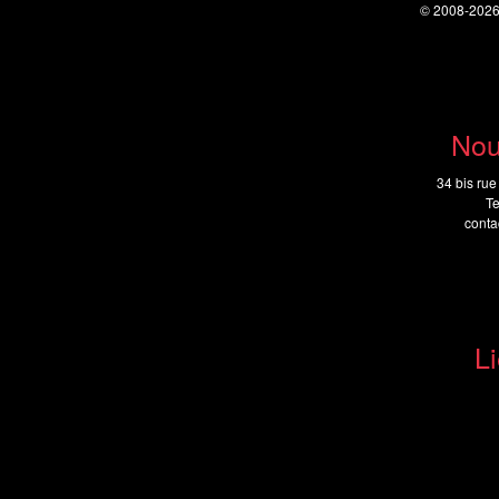
© 2008-202
Nou
34 bis rue
Te
cont
Li