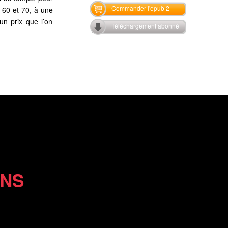
Commander l'epub 2
 60 et 70, à une
un prix que l’on
Téléchargement abonné
ONS