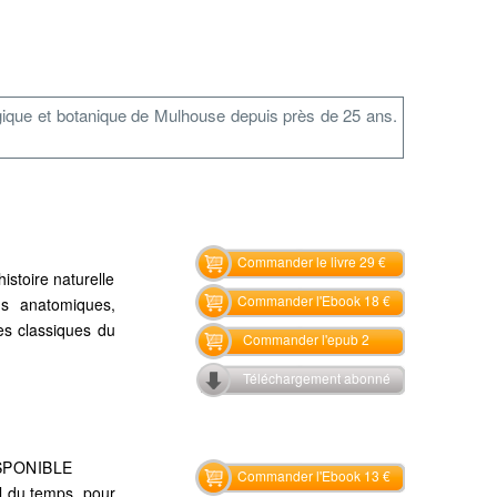
ique et botanique de Mulhouse depuis près de 25 ans.
Commander le livre 29 €
istoire naturelle
Commander l'Ebook 18 €
ns anatomiques,
es classiques du
Commander l'epub 2
Téléchargement abonné
SPONIBLE
Commander l'Ebook 13 €
il du temps, pour