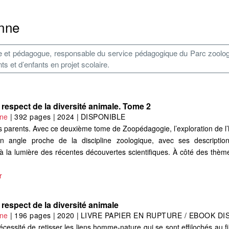
nne
e et pédagogue, responsable du service pédagogique du Parc zoolog
s et d’enfants en projet scolaire.
espect de la diversité animale. Tome 2
ne
|
392 pages
|
2024
|
DISPONIBLE
es parents. Avec ce deuxième tome de Zoopédagogie, l’exploration de l’h
n angle proche de la discipline zoologique, avec ses descriptio
à la lumière des récentes découvertes scientifiques. À côté des thèm
r
espect de la diversité animale
ne
|
196 pages
|
2020
|
LIVRE PAPIER EN RUPTURE / EBOOK DI
essité de retisser les liens homme-nature qui se sont effilochés au f