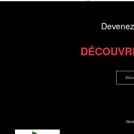
soutenues...
Présentation du li
Devenez
Commander le livre 12 €
Commander l'Ebook 9 €
DÉCOUVR
Déc
Nous