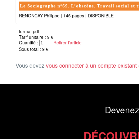
Le Sociographe n°69. L’obscène. Travail social et 
RENONCAY Philippe
|
146 pages
|
DISPONIBLE
format pdf
Tarif unitaire : 9 €
Quantité :
Retirer l'article
Sous total : 9 €
Vous devez
vous connecter à un compte existant
Devenez
DÉCOUVR