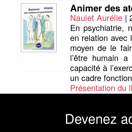
Animer des ate
Naulet Aurélie
|
En psychiatrie, 
en relation avec 
moyen de le fair
l’être humain a
capacité à l’exer
un cadre fonctionn
Présentation du li
Commander le livre 20 €
Commander l'Ebook 12 €
Devenez a