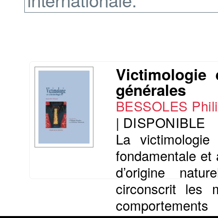
Victimologie 
générales
BESSOLES Phil
|
DISPONIBLE
La victimologi
fondamentale et a
d’origine natu
circonscrit le
comportements v