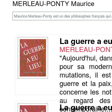
MERLEAU-PONTY Maurice
Maurice Merleau-Ponty est un des philosophes français qui a
La guerre a eu
MERLEAU-PONT
"Aujourd'hui, dan
pour sa moderni
mutations, il es
guerre et la paix
concerne les noti
au regard des 
La guerre a eu
contemporaine...