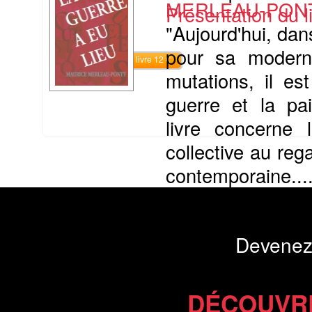
MERLEAU-PONT
Présentation du li
"Aujourd'hui, dan
pour sa moderni
Commander le livre 12 €
mutations, il es
guerre et la pai
livre concerne l
collective au reg
contemporaine...
Présentation du li
Devenez
Commander le livre 12 €
Téléchargement gratuit
DÉCOUVR