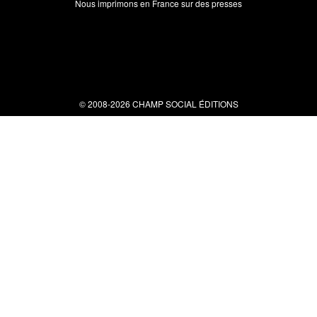
Nous imprimons en France sur des presses
© 2008-2026 CHAMP SOCIAL ÉDITIONS
Nous contacter
34 bis rue clérisseau - 30000 Nîmes
Tel : 04 66 29 10 04
contact@champsocial.com